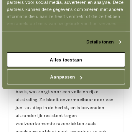
partners voor social media, adverteren en analyse. Deze
Hoewel de bloemen slechts een lichte geur
partners kunnen deze gegevens combineren met andere
verspreiden, compenseren ze dit ruimschoots
informatie die u aan ze heeft verstrekt of die ze hebben
verzameld op basis van uw gebruik van hun services.
met hun ongekende visuele pracht en hun
aantrekkingskracht op bijen en vlinders, die
uw tuin tot leven brengen.
Details tonen
Met een indrukwekkende hoogte van 250 tot
Alles toestaan
350 cm is de 'Perennial Red' ideaal om muren,
pergola's, schuttingen of andere
klimstructuren weelderig te bekleden. Zelfs op
Aanpassen
grote hoogte behoudt deze roos een bossige
basis, wat zorgt voor een volle en rijke
uitstraling. Ze bloeit onvermoeibaar door van
juni tot diep in de herfst, en is bovendien
uitzonderlijk resistent tegen
veelvoorkomende rozenziekten zoals
meeldauw en black spot, waardoor ze ook