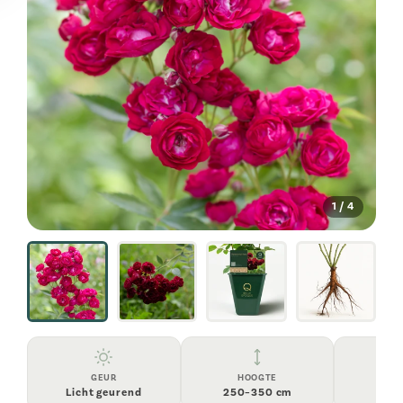
1 / 4
GEUR
HOOGTE
BLO
Licht geurend
250–350 cm
Hal