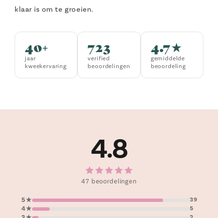
klaar is om te groeien.
40+
723
4.7★
jaar
verified
gemiddelde
kweekervaring
beoordelingen
beoordeling
4.8
47 beoordelingen
5★
39
4★
5
3★
2