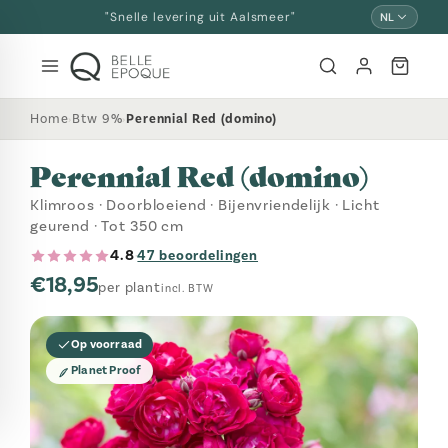
Overslaan
"Persoonlijk advies van rozenexperts"
NL
en
naar
inhoud
Home
Btw 9%
Perennial Red (domino)
›
›
Perennial Red (domino)
Klimroos · Doorbloeiend · Bijenvriendelijk · Licht
geurend · Tot 350 cm
4.8
47 beoordelingen
·
€18,95
per plant
incl. BTW
Op voorraad
Planet Proof