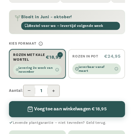
Bloeit in Juni – oktober!
Bestel voor wo — levertijd volgende week
KIES FORMAAT
ROZEN MET KALE
€24,95
ROZEN IN POT
€18,95
WORTEL
Leverbaar vanaf
Levering 2e week van
maart
november
−
+
1
Aantal:
Voeg toe aan winkelwagen
€ 18,95
Levende plantgarantie — niet tevreden? Geld terug.