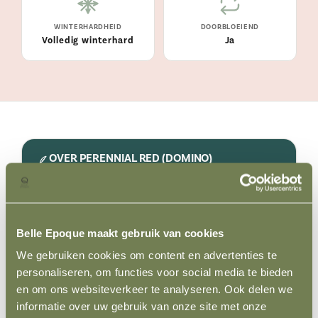
WINTERHARDHEID
DOORBLOEIEND
Volledig winterhard
Ja
OVER PERENNIAL RED (DOMINO)
De 'Perennial Red' (Rosa Perennial Domino®) is
een ware blikvanger en niet voor niets
Belle Epoque maakt gebruik van cookies
uitgeroepen tot Rose of the Year 2022. Deze
We gebruiken cookies om content en advertenties te
krachtige klimroos betovert met een
personaliseren, om functies voor social media te bieden
overvloed aan schitterende magenta-rode
en om ons websiteverkeer te analyseren. Ook delen we
bloemtrossen, die een levendig contrast
informatie over uw gebruik van onze site met onze
vormen met het frisse, langwerpige blad.