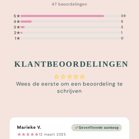
47 beoordelingen
5★
39
4★
5
3★
2
2★
1
1★
0
KLANTBEOORDELINGEN
Wees de eerste om een beoordeling te
schrijven
Marieke V.
Geverifieerde aankoop
12 maart 2025