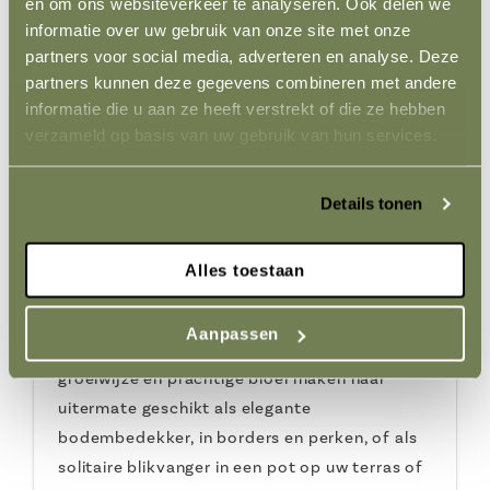
en om ons websiteverkeer te analyseren. Ook delen we
trosroos, vernoemd naar haar kalmerende en
informatie over uw gebruik van onze site met onze
zuiverende uitstraling, presenteert een
partners voor social media, adverteren en analyse. Deze
overvloed aan stralend witte, halfgevulde
partners kunnen deze gegevens combineren met andere
bloemen die een frisse en serene sfeer in elke
informatie die u aan ze heeft verstrekt of die ze hebben
tuin brengen. Met haar onberispelijke
verzameld op basis van uw gebruik van hun services.
gezondheid en onophoudelijke bloei is de
'Aspirin Rose' een toonbeeld van natuurlijke
Details tonen
schoonheid die moeiteloos charme toevoegt,
jaar na jaar.
Alles toestaan
De veelzijdigheid van de 'Aspirin Rose' maakt
haar een ideale keuze voor diverse
Aanpassen
tuintoepassingen. Haar compacte, bossige
groeiwijze en prachtige bloei maken haar
uitermate geschikt als elegante
bodembedekker, in borders en perken, of als
solitaire blikvanger in een pot op uw terras of