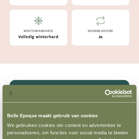
WINTERHARDHEID
DOORBLOEIEND
Volledig winterhard
Ja
OVER ASPIRIN ROSE
Laat u betoveren door de tijdloze elegantie
Belle Epoque maakt gebruik van cookies
van de 'Aspirin Rose', een juweel uit onze
kwekerij die pure eenvoud en robuustheid
We gebruiken cookies om content en advertenties te
personaliseren, om functies voor social media te bieden
combineert. Deze ADR®-gecertificeerde