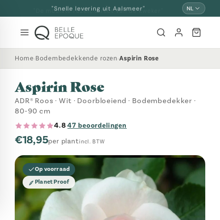
Overslaan
"Snelle levering uit Aalsmeer"
NL
en
naar
inhoud
Home
Bodembedekkende rozen
Aspirin Rose
›
›
Aspirin Rose
ADR® Roos · Wit · Doorbloeiend · Bodembedekker ·
80-90 cm
4.8
47 beoordelingen
·
€18,95
per plant
incl. BTW
Op voorraad
Planet Proof