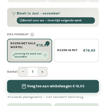
Bloeit in Juni – november!
Bestel voor wo — levertijd volgende week
KIES FORMAAT
ROZEN MET KALE
€18,95
WORTEL
€19,95
ROZEN IN POT
Levering 2e week van
november
−
+
1
Aantal:
Voeg toe aan winkelwagen
€ 18,95
Levende plantgarantie — niet tevreden? Geld terug.