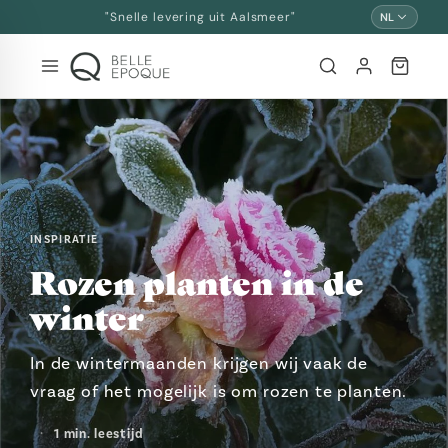
Overslaan
"Snelle levering uit Aalsmeer"
NL
en
naar
inhoud
INSPIRATIE
Rozen planten in de
winter
In de wintermaanden krijgen wij vaak de
vraag of het mogelijk is om rozen te planten.
1 min. leestijd