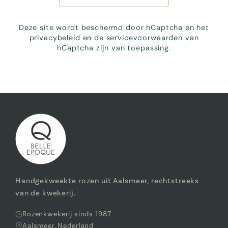
Deze site wordt beschermd door hCaptcha en het
privacybeleid
en de
servicevoorwaarden
van
hCaptcha zijn van toepassing.
Handgekweekte rozen uit Aalsmeer, rechtstreeks
van de kwekerij.
Rozenkwekerij sinds 1987
Aalsmeer, Nederland